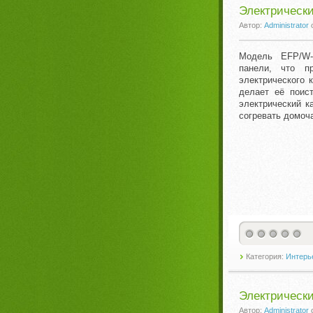
Электрически
Автор:
Administrator
Модель EFP/W-
панели, что п
электрического 
делает её поис
электрический к
согревать домоч
Категория:
Интерье
Электрически
Автор:
Administrator