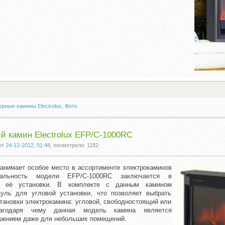
рные камины Electrolux
,
Фото
й камин Electrolux EFP/C-1000RC
от
24-12-2012, 01:48
, посмотрело: 1182
анимает особое место в ассортименте электрокаминов
никальность модели EFP/C-1000RC заключается в
ти её установки. В комплекте с данным камином
дуль для угловой установки, что позволяет выбрать
тановки электрокамина: угловой, свободностоящий или
лагодаря чему данная модель камина является
шением даже для небольших помещений.