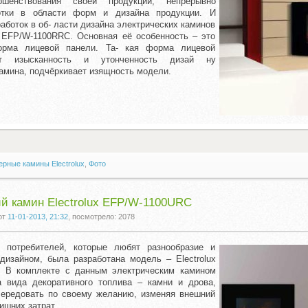
ршенствования своей продукции, непрерывно
отки в области форм и дизайна продукции. И
аботок в об- ласти дизайна электрических каминов
 EFP/W-1100RRC. Основная её особенность – это
орма лицевой панели. Та- кая форма лицевой
ёт изысканность и утонченность дизай ну
камина, подчёркивает изящность модели.
рные камины Electrolux
,
Фото
й камин Electrolux EFP/W-1100URC
от
11-01-2013, 21:32
, посмотрело: 2078
 потребителей, которые любят разнообразие и
дизайном, была разработана модель – Electrolux
 В комплекте с данным электрическим камином
а вида декоративного топлива – камни и дрова,
чередовать по своему желанию, изменяя внешний
ишних затрат.