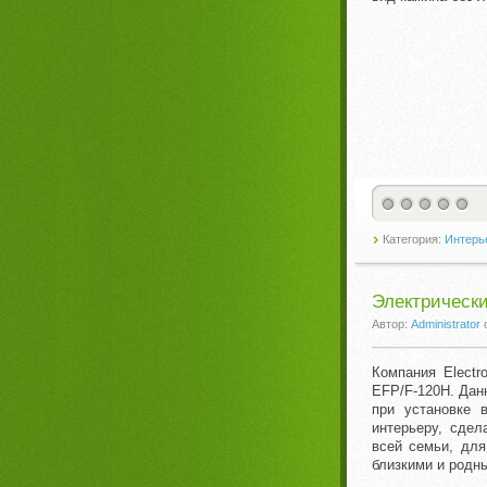
Категория:
Интерье
Электрически
Автор:
Administrator
Компания Electr
EFP/F-120H. Дан
при установке 
интерьеру, сдел
всей семьи, для
близкими и родн