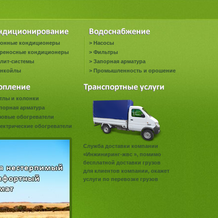
онные кондиционеры
>
Насосы
реносные кондиционеры
>
Фильтры
лит-системы
>
Запорная арматура
нкойлы
>
Промышленность и орошение
тлы и колонки
порная арматура
зовые обогреватели
ектрические обогреватели
Служба доставки компании
«Инжиниринг-жвс », помимо
бесплатной доставки грузов
для клиентов компании, окажет
услуги по перевозке грузов