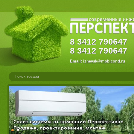
8
3412
79064
8
3412
790647
Email:
izhevsk@mobicond.ru