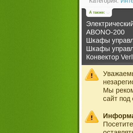
Категория:
Инте
А также:
Электрический
ABONO-200
Шкафы управл
Шкафы управл
Конвектор Verl
Уважае
незареги
Мы реко
сайт под
Информ
Посетит
оставлят