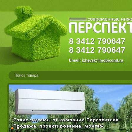
8
3412
79064
8
3412
790647
Email:
izhevsk@mobicond.ru