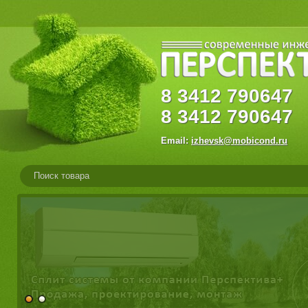
8
3412
79064
8
3412
790647
Email:
izhevsk@mobicond.ru