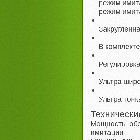
режим имит
режим имит
Закругленн
В комплекте
Регулировка
Ультра шир
Ультра тонк
Технически
Мощность обо
имитации – 