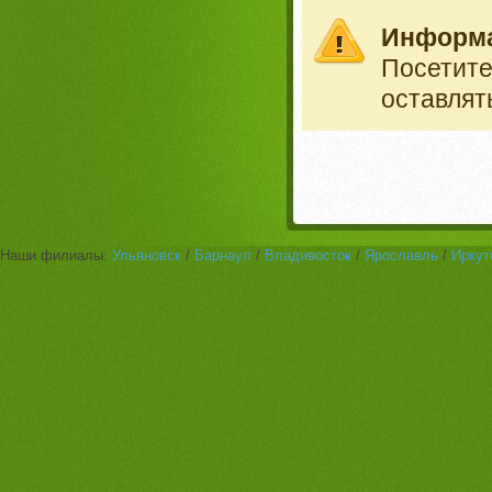
Информ
Посетит
оставлят
Наши филиалы:
Ульяновск
/
Барнаул
/
Владивосток
/
Ярославль
/
Иркут