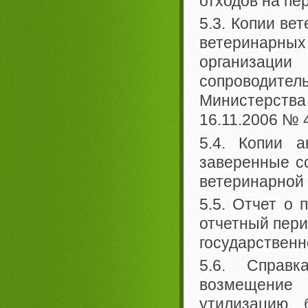
отходов на пе
5.3. Копии ве
ветеринарных
организац
сопроводите
Министерства 
16.11.2006 № 
5.4. Копии а
заверенные с
ветеринарной
5.5. Отчет о 
отчетный пер
государственн
5.6. Справ
возмещение 
утилизацию 