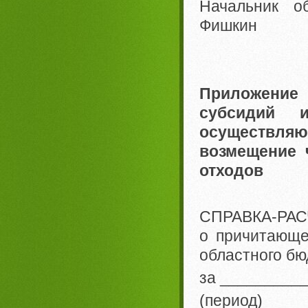
Начальник о
Фишкин
Приложение
субсидий и
осуществляю
возмещение 
отходов
СПРАВКА-РАС
о причитающе
областного бю
за _________
(период)