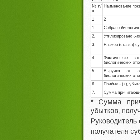
№ п/
Наименование пок
п
1
2
1.
Собрано биологиче
2.
Утилизировано био
3.
Размер (ставка) с
4.
Фактические з
биологических отх
5.
Выручка от ок
биологических отх
6.
Прибыль (+), убыток 
7.
Сумма причитающейс
* Сумма при
убытков, полу
Руководитель 
получателя с