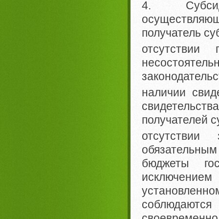
4. Субсид
осуществляющи
получатель су
отсутствии 
несостоятел
законодательс
наличии свид
свидетельств
получателей с
отсутствии
обязательным 
бюджеты го
исключением
установленно
соблюдаютс
своевременно