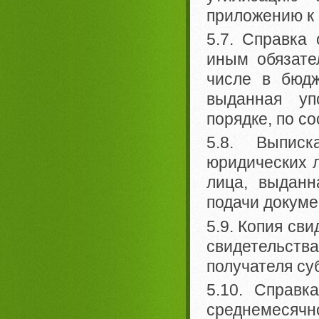
приложению к
5.7. Справка
иным обязате
числе в бюдж
выданная уп
порядке, по с
5.8. Выписк
юридических л
лица, выдан
подачи докуме
5.9. Копия св
свидетельств
получателя су
5.10. Справк
среднемесячн