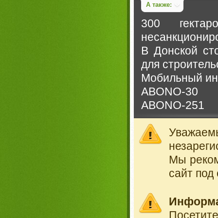
А также:
300 гекта
несанкциониро
В Донской ст
для строительст
Мобильный ин
ABONO-30
ABONO-251
Уважае
незареги
Мы реко
сайт под
Информ
Посетит