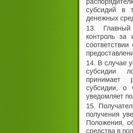
распорядите
субсидий в 
денежных сред
13. Главный
контроль за 
соответствии
предоставлени
14. В случае 
субсидии л
принимает 
субсидии, о
уведомляет по
15. Получател
получения уве
Положения, о
средства в по