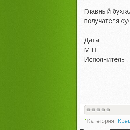
(п
Главный бухга
получателя с
(п
Дата
М.П.
Исполните
____________
(под
____________
Категория:
Кре