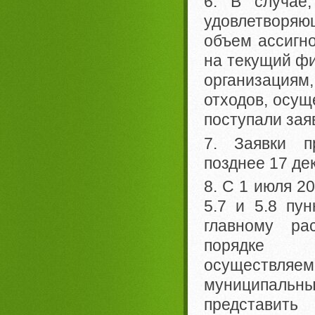
6. В случае,
удовлетворяю
объем ассигн
на текущий фи
организациям
отходов, осущ
поступали зая
7. Заявки п
позднее 17 де
8. С 1 июля 2
5.7 и 5.8 пу
главному ра
порядке м
осуществляем
муниципаль
представит