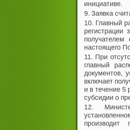
инициативе.
9. Заявка счи
10. Главный р
регистрации 
получателем 
настоящего П
11. При отсут
главный расп
документов, у
включает полу
и в течение 5
субсидии о пр
12. Минист
установленн
производит 