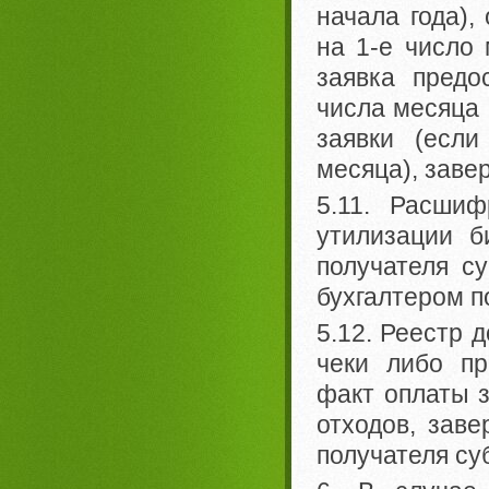
начала года),
на 1-е число 
заявка предо
числа месяца 
заявки (если
месяца), заве
5.11. Расшиф
утилизации б
получателя с
бухгалтером п
5.12. Реестр 
чеки либо пр
факт оплаты з
отходов, зав
получателя су