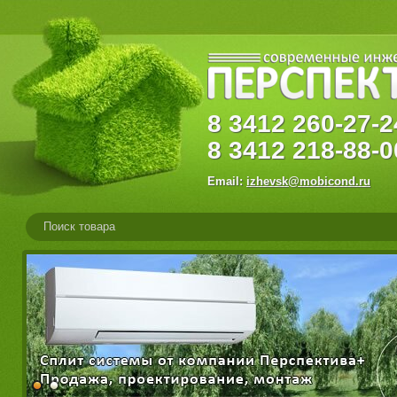
8
3412
260-27
8
3412
218-88-0
Email:
izhevsk@mobicond.ru