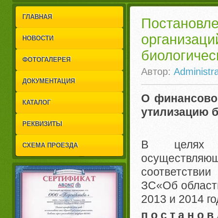
1
2
ГЛАВНАЯ
Постанов
организа
НОВОСТИ
биологичес
ФОТОГАЛЕРЕЯ
Автор:
Administra
ДОКУМЕНТАЦИЯ
О финансово
КАТАЛОГ
утилизацию б
РЕКВИЗИТЫ
В целях ф
СХЕМА ПРОЕЗДА
осуществляю
соответствии
ЗС«Об областн
2013 и 2014 г
п о с т а н о в 