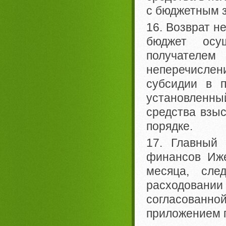
с бюджетным 
16. Возврат н
бюджет осу
получателем
неперечисле
субсидии в 
установленный
средства взы
порядке.
17. Главный 
финансов Иже
месяца, сле
расходовани
согласованн
приложением п