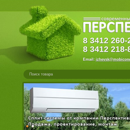
8
3412
260
8
3412
218-
Email:
izhevsk@mobicond