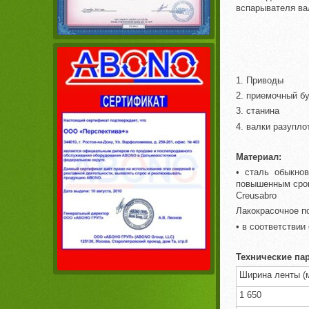
вспарывателя вал
1. Приводы
2. приемочный б
3. станина
4. валки разупло
Материал:
• сталь обыкнов
повышенным срок
Creusabro
Лакокрасочное п
• в соответстви
Технические па
Ширина ленты (
1 650