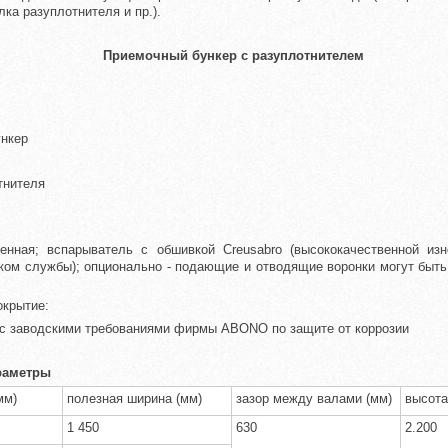
ка разуплотнителя и пр.).
Приемочный бункер с разуплотнителем
ункер
тнителя
енная; вспарыватель с обшивкой Creusabro (высококачественной изн
ом службы); опционально - подающие и отводящие воронки могут быт
окрытие:
и с заводскими требованиями фирмы ABONO по защите от коррозии
раметры
мм)
полезная ширина (мм)
зазор между валами (мм)
высота
1 450
630
2.200