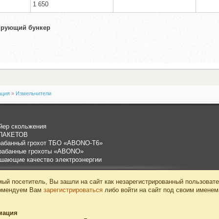
1 650
ирующий бункер
ация
»
Измельчители
йер скольжения
ПАКЕТОВ
рабанный грохот ТБО «ABONO-T6»
рабанные грохоты «ABONO»
чшающие качество электроэнергии
ый посетитель, Вы зашли на сайт как незарегистрированный пользовате
омендуем Вам
зарегистрироваться
либо войти на сайт под своим именем
мация