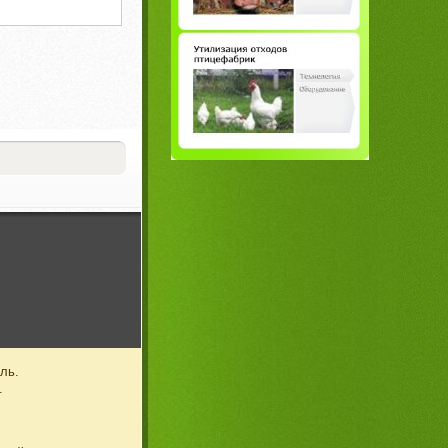
ль.
.