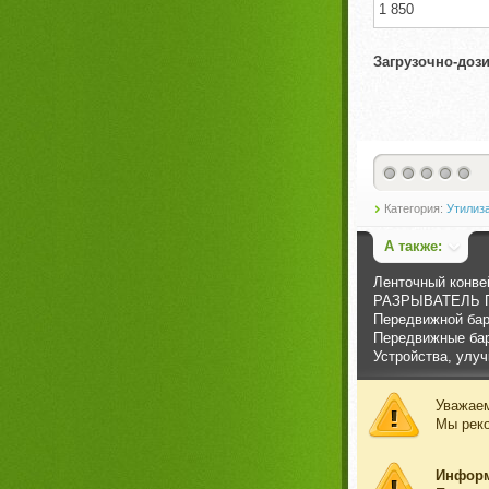
1 850
Загрузочно-доз
Категория:
Утилиз
А также:
Ленточный конве
РАЗРЫВАТЕЛЬ 
Передвижной ба
Передвижные ба
Устройства, улу
Уважаем
Мы рек
Инфор