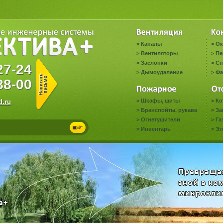
>
Каналы
>
Ок
>
Вентиляторы
>
Пе
>
Заслонки
>
Сп
-27-24
>
Дымоудаление
>
Фа
88-00
>
Шкафы, щиты
>
Ко
.ru
>
Бранспойты, рукава
>
За
>
Огнетушители
>
Га
>
Инвентарь
>
Эл