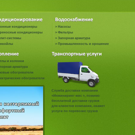
онные кондиционеры
>
Насосы
реносные кондиционеры
>
Фильтры
лит-системы
>
Запорная арматура
нкойлы
>
Промышленность и орошение
тлы и колонки
порная арматура
зовые обогреватели
ектрические обогреватели
Служба доставки компании
«Инжиниринг-жвс », помимо
бесплатной доставки грузов
для клиентов компании, окажет
услуги по перевозке грузов