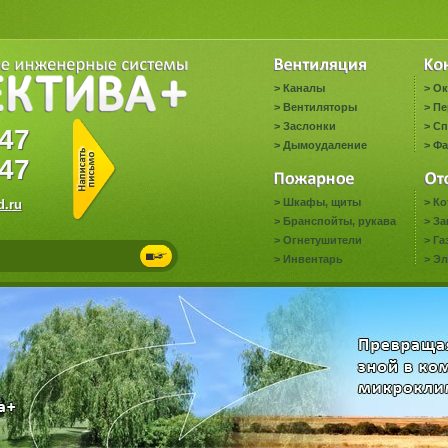
>
Каналы
>
Ок
>
Вентиляторы
>
Пе
>
Заслонки
>
Сп
0647
>
Дымоудаление
>
Фа
47
>
Шкафы, щиты
>
Ко
.ru
>
Бранспойты, рукава
>
За
>
Огнетушители
>
Га
>
Инвентарь
>
Эл