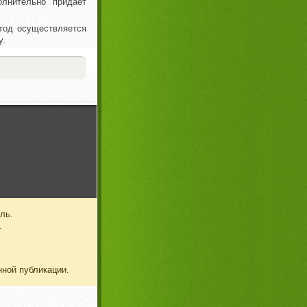
олнительно придает
етод осуществляется
у.
ль.
.
нной публикации.