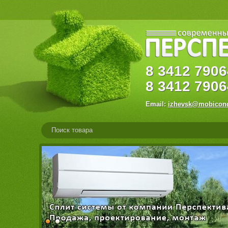
8
3412
79
8
3412
7906
Email:
izhevsk@mobicond