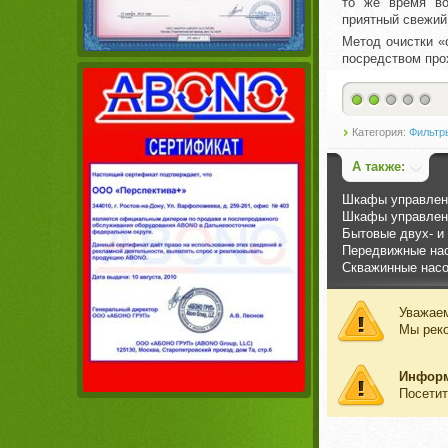
то же время во
приятный свежий
Метод очистки «
посредством про
Категория:
Фильтр
А также:
Шкафы управлени
Шкафы управлени
Бытовые двух- и
Передвижные нас
Скважинные нас
Уважаем
Мы рек
Инфор
Посетит