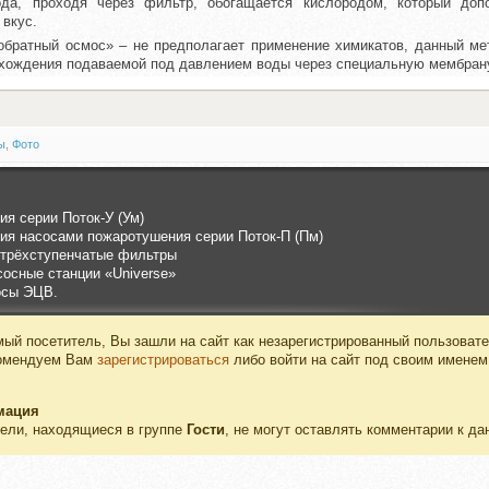
да, проходя через фильтр, обогащается кислородом, который доп
 вкус.
обратный осмос» – не предполагает применение химикатов, данный м
хождения подаваемой под давлением воды через специальную мембран
ы
,
Фото
я серии Поток-У (Ум)
я насосами пожаротушения серии Поток-П (Пм)
 трёхступенчатые фильтры
осные станции «Universe»
осы ЭЦВ.
ый посетитель, Вы зашли на сайт как незарегистрированный пользовате
омендуем Вам
зарегистрироваться
либо войти на сайт под своим именем
мация
ели, находящиеся в группе
Гости
, не могут оставлять комментарии к да