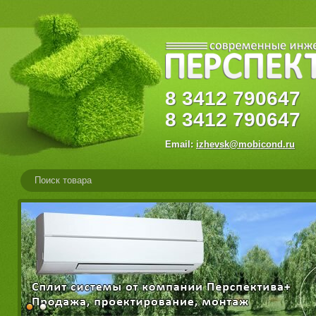
8
3412
79064
8
3412
790647
Email:
izhevsk@mobicond.ru