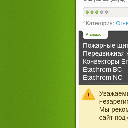
Категория:
Огн
А также:
Пожарные щи
Передвижная н
Конвекторы En
Etachrom BC
Etachrom NC
Уважае
незареги
Мы реко
сайт под