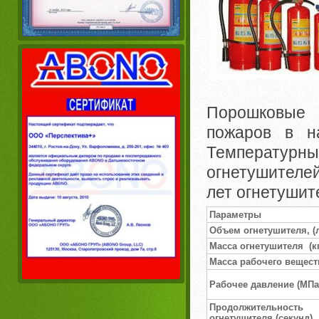
Порошковые 
пожаров в н
Температур
огнетушителей
лет огнетушит
Параметры
Объем огнетушителя, (
Масса огнетушителя (кг
Масса рабочего веществ
Рабочее давление (MПa
Продолжительно
огнетушителя (секунд)