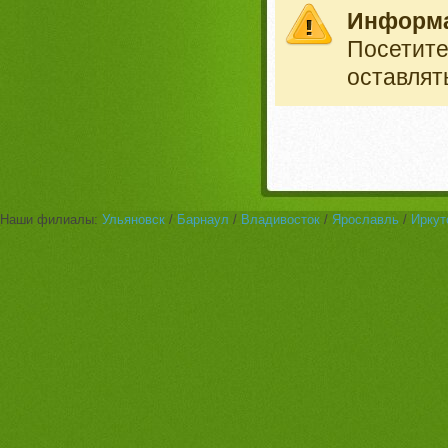
Информ
Посетит
оставлят
Наши филиалы:
Ульяновск
/
Барнаул
/
Владивосток
/
Ярославль
/
Иркут