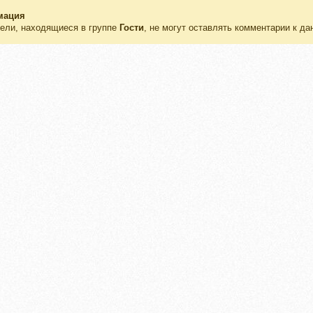
мация
ели, находящиеся в группе
Гости
, не могут оставлять комментарии к да