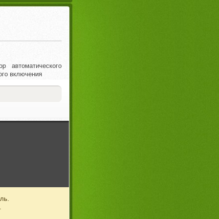
р автоматического
ого включения
ль.
.