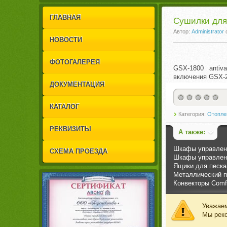
1
2
ГЛАВНАЯ
Сушилки для
Автор:
Administrator
НОВОСТИ
ФОТОГАЛЕРЕЯ
GSX-1800 antiv
включения GSX-2
ДОКУМЕНТАЦИЯ
КАТАЛОГ
Категория:
Отопле
РЕКВИЗИТЫ
А также:
Шкафы управлени
СХЕМА ПРОЕЗДА
Шкафы управлени
Ящики для песка
Металлический п
Конвекторы Comfor
Уважаем
Мы рек