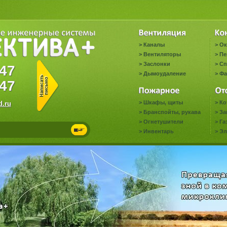
>
Каналы
>
Ок
>
Вентиляторы
>
Пе
>
Заслонки
>
Сп
0647
>
Дымоудаление
>
Фа
47
>
Шкафы, щиты
>
Ко
.ru
>
Бранспойты, рукава
>
За
>
Огнетушители
>
Га
>
Инвентарь
>
Эл