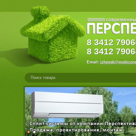
8
3412
79
8
3412
7906
Email:
izhevsk@mobicond