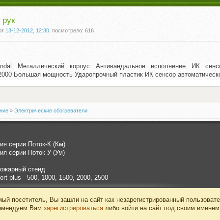
 рук
от
13-12-2012, 12:30
, посмотрело: 616
andal Металлический корпус Антивандальное исполнение ИК сенсо
000 Большая мощность Ударопрочный пластик ИК сенсор автоматическ
ние
»
Электрические обогреватели
я серии Поток-К (Км)
я серии Поток-У (Ум)
ожарный стенд
t plus - 500, 1000, 1500, 2000, 2500
ый посетитель, Вы зашли на сайт как незарегистрированный пользовате
омендуем Вам
зарегистрироваться
либо войти на сайт под своим именем