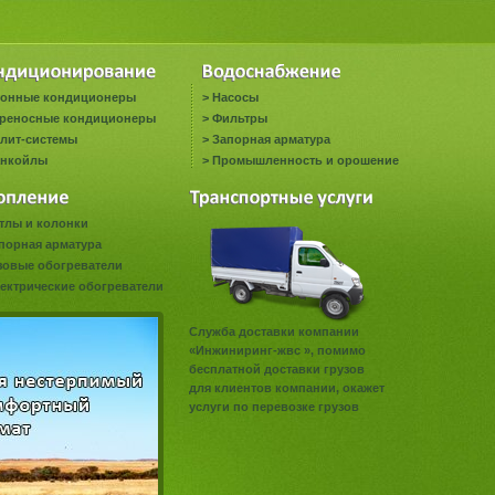
онные кондиционеры
>
Насосы
реносные кондиционеры
>
Фильтры
лит-системы
>
Запорная арматура
нкойлы
>
Промышленность и орошение
тлы и колонки
порная арматура
зовые обогреватели
ектрические обогреватели
Служба доставки компании
«Инжиниринг-жвс », помимо
бесплатной доставки грузов
для клиентов компании, окажет
услуги по перевозке грузов