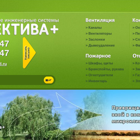
>
Каналы
>
Ок
>
Вентиляторы
>
Пе
>
Заслонки
>
Сп
0647
>
Дымоудаление
>
Фа
47
>
Шкафы, щиты
>
Ко
.ru
>
Бранспойты, рукава
>
За
>
Огнетушители
>
Га
>
Инвентарь
>
Эл