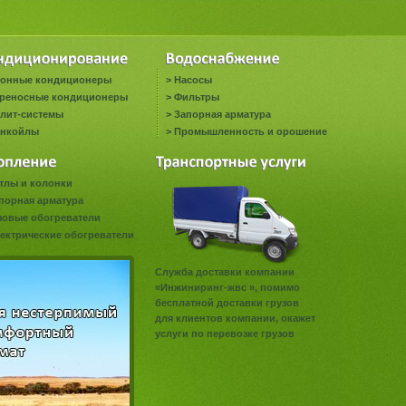
онные кондиционеры
>
Насосы
реносные кондиционеры
>
Фильтры
лит-системы
>
Запорная арматура
нкойлы
>
Промышленность и орошение
тлы и колонки
порная арматура
зовые обогреватели
ектрические обогреватели
Служба доставки компании
«Инжиниринг-жвс », помимо
бесплатной доставки грузов
для клиентов компании, окажет
услуги по перевозке грузов