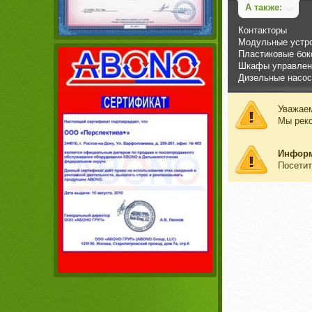
А также:
Контакторы
Модульные устро
Пластиковые бок
Шкафы управлени
Дизельные насос
Уважаем
Мы рек
Инфор
Посетит