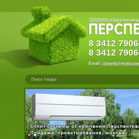
8
3412
79
8
3412
7906
Email:
izhevsk@mobicond