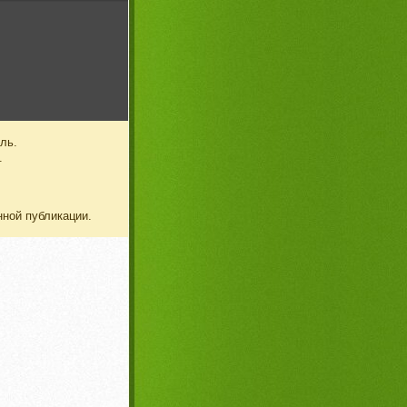
ль.
.
нной публикации.