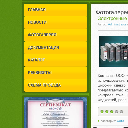
1
2
ГЛАВНАЯ
Фотогалере
Электронные 
НОВОСТИ
Автор:
Administrator
ФОТОГАЛЕРЕЯ
ДОКУМЕНТАЦИЯ
КАТАЛОГ
РЕКВИЗИТЫ
Компания ООО «И
использования,
СХЕМА ПРОЕЗДА
широкий спектр 
предлагаемых к
контроля тока,
жидкостей, реле 
Категория:
Фото