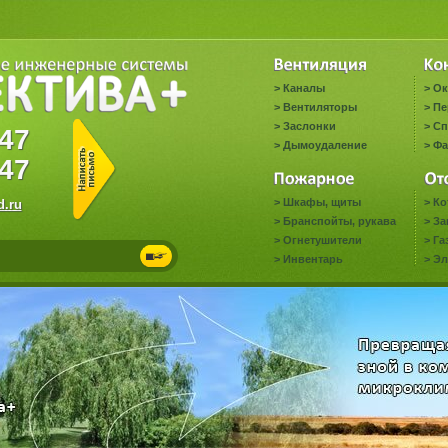
>
Каналы
>
Ок
>
Вентиляторы
>
Пе
>
Заслонки
>
Сп
0647
>
Дымоудаление
>
Фа
47
>
Шкафы, щиты
>
Ко
.ru
>
Бранспойты, рукава
>
За
>
Огнетушители
>
Га
>
Инвентарь
>
Эл