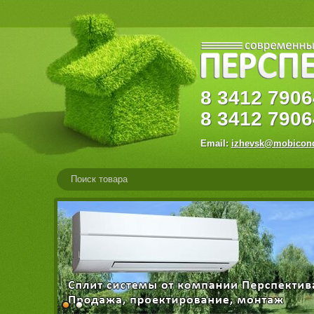
8
3412
79
8
3412
7906
Email:
izhevsk@mobicond