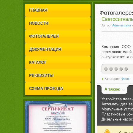
1
2
ГЛАВНАЯ
Фотогалере
Светосигналь
НОВОСТИ
Автор:
Administrator
ФОТОГАЛЕРЕЯ
Компания ООО «
ДОКУМЕНТАЦИЯ
переключателей
выпускаются кно
КАТАЛОГ
РЕКВИЗИТЫ
Категория:
Фото
СХЕМА ПРОЕЗДА
А также:
Устройства плавн
Автоматы для за
Модульные устро
Пластиковые бок
Дизельные насос
Уважаем