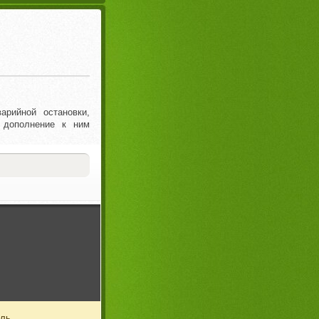
арийной остановки,
 дополнение к ним
ль.