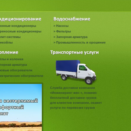
онные кондиционеры
>
Насосы
реносные кондиционеры
>
Фильтры
лит-системы
>
Запорная арматура
нкойлы
>
Промышленность и орошение
тлы и колонки
порная арматура
зовые обогреватели
ектрические обогреватели
Служба доставки компании
«Инжиниринг-жвс », помимо
бесплатной доставки грузов
для клиентов компании, окажет
услуги по перевозке грузов