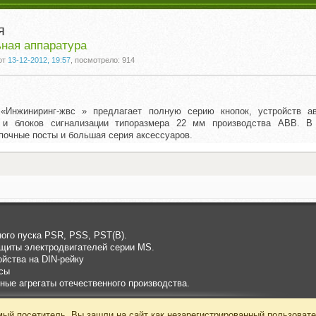
я
ная аппаратура
от
13-12-2012, 19:57
, посмотрело: 914
Инжиниринг-жвс » предлагает полную серию кнопок, устройств ав
 и блоков сигнализации типоразмера 22 мм производства АВВ. В
почные посты и большая серия аксессуаров.
ого пуска PSR, PSS, PST(B).
щиты электродвигателей серии MS.
йства на DIN-рейку
сы
ные агрегаты отечественного производства.
ый посетитель, Вы зашли на сайт как незарегистрированный пользовате