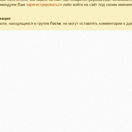
омендуем Вам
зарегистрироваться
либо войти на сайт под своим именем
мация
ели, находящиеся в группе
Гости
, не могут оставлять комментарии к да